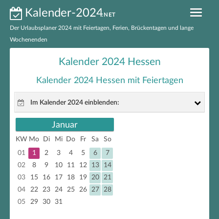
Kalender-2024
.NET
Der Urlaubsplaner 2024 mit Feiertagen, Ferien, Brückentagen und lange
Wochenenden
Kalender 2024 nach Bundesländern
Kalender 2024 Hessen
Ferien 2024 nach Bundesländern
Kalender 2024 Hessen mit Feiertagen
Feiertage 2024 nach Bundesländern
Im Kalender 2024 einblenden:
Feiertage 2024 Deutschland
Januar
gesetzliche Feiertage
Brückentage 2024
KW
Mo
Di
Mi
Do
Fr
Sa
So
nicht gesetzliche Feiertage
01
1
2
3
4
5
6
7
Kalender 2024 zum Ausdrucken
Brückentage
02
8
9
10
11
12
13
14
03
15
16
17
18
19
20
21
EXCEL-Kalender 2024
lange Wochenenden
04
22
23
24
25
26
27
28
05
29
30
31