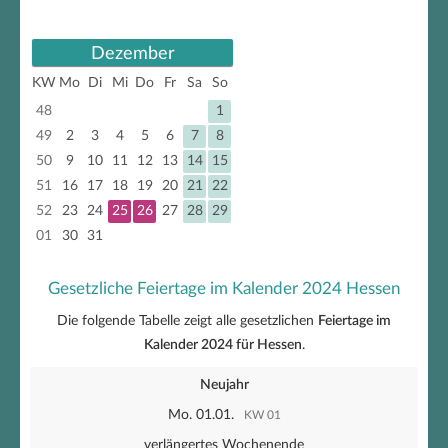
Dezember
KW
Mo
Di
Mi
Do
Fr
Sa
So
48
1
49
2
3
4
5
6
7
8
50
9
10
11
12
13
14
15
51
16
17
18
19
20
21
22
52
23
24
25
26
27
28
29
01
30
31
Gesetzliche Feiertage im Kalender 2024 Hessen
Die folgende Tabelle zeigt alle gesetzlichen
Feiertage im
Kalender 2024 für Hessen
.
Neujahr
Mo. 01.01.
KW 01
verlängertes Wochenende