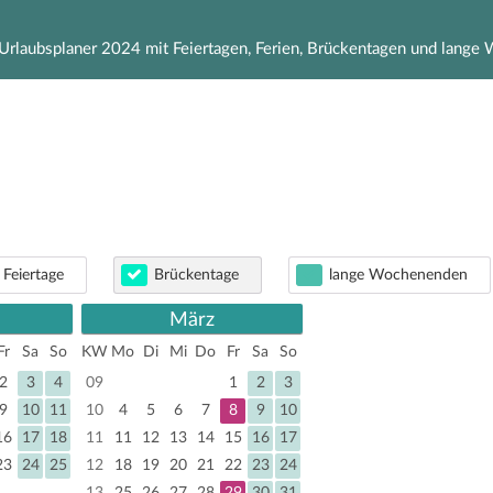
Urlaubsplaner 2024 mit Feiertagen, Ferien, Brückentagen und lang
 Feiertage
Brückentage
lange Wochenenden
März
Fr
Sa
So
KW
Mo
Di
Mi
Do
Fr
Sa
So
2
3
4
09
1
2
3
9
10
11
10
4
5
6
7
8
9
10
16
17
18
11
11
12
13
14
15
16
17
23
24
25
12
18
19
20
21
22
23
24