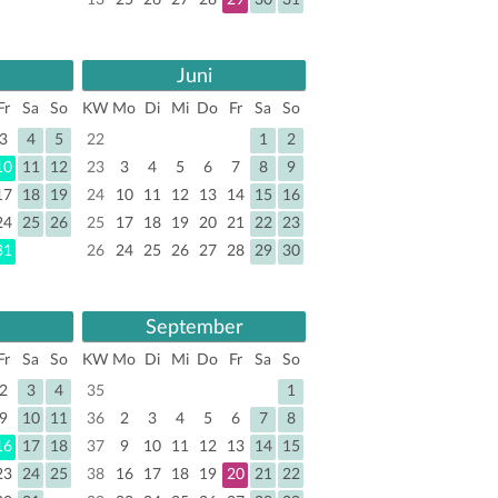
13
25
26
27
28
29
30
31
Juni
Fr
Sa
So
KW
Mo
Di
Mi
Do
Fr
Sa
So
3
4
5
22
1
2
10
11
12
23
3
4
5
6
7
8
9
17
18
19
24
10
11
12
13
14
15
16
24
25
26
25
17
18
19
20
21
22
23
31
26
24
25
26
27
28
29
30
September
Fr
Sa
So
KW
Mo
Di
Mi
Do
Fr
Sa
So
2
3
4
35
1
9
10
11
36
2
3
4
5
6
7
8
16
17
18
37
9
10
11
12
13
14
15
23
24
25
38
16
17
18
19
20
21
22