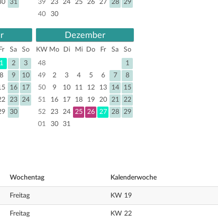
30
31
39
23
24
25
26
27
28
29
40
30
r
Dezember
Fr
Sa
So
KW
Mo
Di
Mi
Do
Fr
Sa
So
1
2
3
48
1
8
9
10
49
2
3
4
5
6
7
8
15
16
17
50
9
10
11
12
13
14
15
22
23
24
51
16
17
18
19
20
21
22
29
30
52
23
24
25
26
27
28
29
01
30
31
Wochentag
Kalenderwoche
Freitag
KW 19
Freitag
KW 22