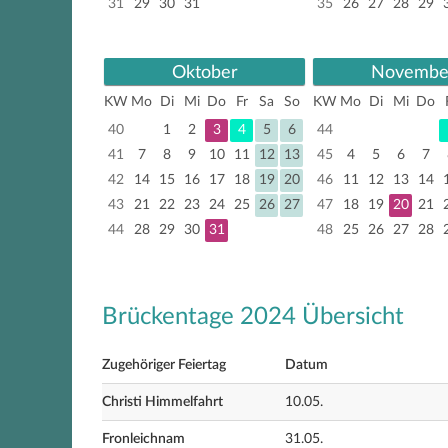
31
29
30
31
35
26
27
28
29
Oktober
Novembe
KW
Mo
Di
Mi
Do
Fr
Sa
So
KW
Mo
Di
Mi
Do
40
1
2
3
4
5
6
44
41
7
8
9
10
11
12
13
45
4
5
6
7
42
14
15
16
17
18
19
20
46
11
12
13
14
43
21
22
23
24
25
26
27
47
18
19
20
21
44
28
29
30
31
48
25
26
27
28
Brückentage 2024 Übersicht
Zugehöriger Feiertag
Datum
Christi Himmelfahrt
10.05.
Fronleichnam
31.05.