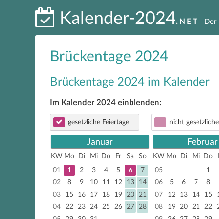
Kalender-2024
.NET
Der 
Brückentage 2024
Brückentage 2024 im Kalender
Im Kalender 2024 einblenden:
gesetzliche Feiertage
nicht gesetzliche
Januar
Februar
KW
Mo
Di
Mi
Do
Fr
Sa
So
KW
Mo
Di
Mi
Do
01
1
2
3
4
5
6
7
05
1
02
8
9
10
11
12
13
14
06
5
6
7
8
03
15
16
17
18
19
20
21
07
12
13
14
15
04
22
23
24
25
26
27
28
08
19
20
21
22