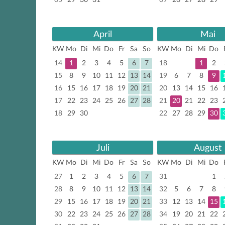
05
29
30
31
09
26
27
28
29
April
Mai
KW
Mo
Di
Mi
Do
Fr
Sa
So
KW
Mo
Di
Mi
Do
14
1
2
3
4
5
6
7
18
1
2
15
8
9
10
11
12
13
14
19
6
7
8
9
16
15
16
17
18
19
20
21
20
13
14
15
16
17
22
23
24
25
26
27
28
21
20
21
22
23
18
29
30
22
27
28
29
30
Juli
August
KW
Mo
Di
Mi
Do
Fr
Sa
So
KW
Mo
Di
Mi
Do
27
1
2
3
4
5
6
7
31
1
28
8
9
10
11
12
13
14
32
5
6
7
8
29
15
16
17
18
19
20
21
33
12
13
14
15
30
22
23
24
25
26
27
28
34
19
20
21
22