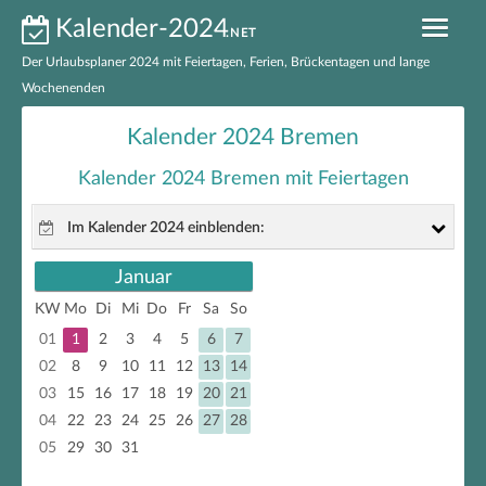
Kalender-2024
.NET
Der Urlaubsplaner 2024 mit Feiertagen, Ferien, Brückentagen und lange
Wochenenden
Kalender 2024 nach Bundesländern
Kalender 2024 Bremen
Ferien 2024 nach Bundesländern
Kalender 2024 Bremen mit Feiertagen
Feiertage 2024 nach Bundesländern
Im Kalender 2024 einblenden:
Feiertage 2024 Deutschland
Januar
gesetzliche Feiertage
Brückentage 2024
KW
Mo
Di
Mi
Do
Fr
Sa
So
nicht gesetzliche Feiertage
01
1
2
3
4
5
6
7
Kalender 2024 zum Ausdrucken
Brückentage
02
8
9
10
11
12
13
14
03
15
16
17
18
19
20
21
EXCEL-Kalender 2024
lange Wochenenden
04
22
23
24
25
26
27
28
05
29
30
31