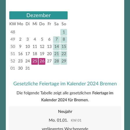
Dezember
KW
Mo
Di
Mi
Do
Fr
Sa
So
48
1
49
2
3
4
5
6
7
8
50
9
10
11
12
13
14
15
51
16
17
18
19
20
21
22
52
23
24
25
26
27
28
29
01
30
31
Gesetzliche Feiertage im Kalender 2024 Bremen
Die folgende Tabelle zeigt alle gesetzlichen
Feiertage im
Kalender 2024 für Bremen
.
Neujahr
Mo. 01.01.
KW 01
verlängertes Wochenende